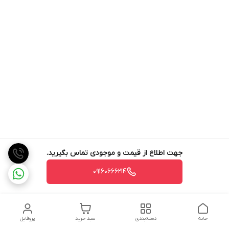
جهت اطلاع از قیمت و موجودی تماس بگیرید.
09160666214
خانه
دسته‌بندی
سبد خرید
پروفایل