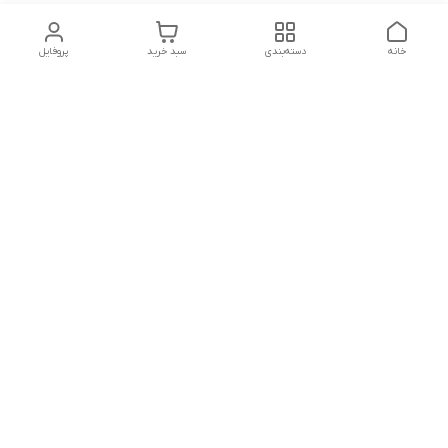
خانه
دسته‌بندی
سبد خرید
پروفایل
دسترسی سریع
تماس با ما
شکایات
درباره ما
قوانین و مقررات
سیاست حریم خصوصی
شماره تماس
09160666214
آدرس ایمیل
kitcheen.gold@gmail.com