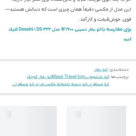
این مدل از مکسی دقیقاً همان چیزی است که دنبالش هستید—
قوی، خوش‌قیمت و کارآمد.
برای مقایسه با
اتو بخار دسینی 2600 W مدل DS-332 ا Dessini کلیک
کنید
دسته‌بندی
:
اتو بخار
برچسب‌ها :
اتو دانشجویی
Maxxi Travel Iron
اتو بخار کوچک
اتو مسافرتی
اتو دسته تاشو
اتو مکسی
خرید اتو مسافرتی