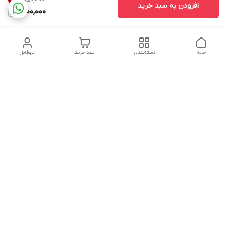
7
%
افزودن به سبد خرید
1,800,000
خانه
دسته‌بندی
سبد خرید
پروفایل
دسترسی سریع
تماس با ما
شکایات
درباره ما
قوانین و مقررات
سیاست حریم خصوصی
شماره تماس
09160666214
آدرس ایمیل
kitcheen.gold@gmail.com