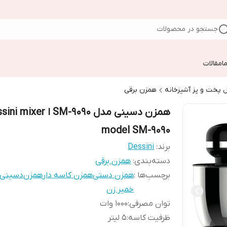
جستجو در محصولات
ا
مقالات
 پخت و پز آشپزخانه
همزن برقی
همزن دسینی مدل SM-9090 ا ixer
model SM-9090
برند:
Dessini
دسته‌بندی
:
همزن برقی
برچسب‌ها :
همزن دستی
همزن کاسه دار
همزن
دسینی
خمیر زن
توان مصرفی
:
1000 وات
ظرفیت کاسه
:
5 لیتر