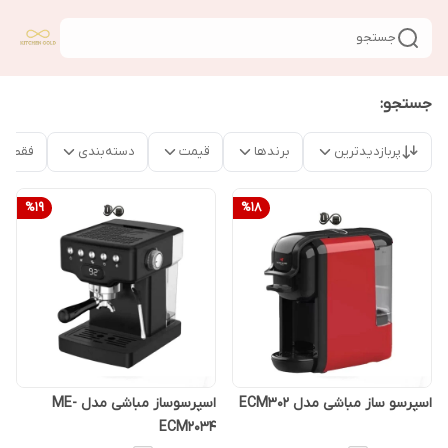
جستجو
جستجو:
پربازدیدترین
برندها
قیمت
دسته‌بندی
فقط م
%
19
%
18
اسپرسو ساز مباشی مدل ECM302
اسپرسوساز مباشی مدل ME-
ECM2034