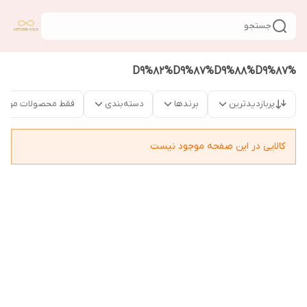
جستجو
%D9%82%D9%87%D9%88%D9%87
پربازدیدترین
برندها
دسته‌بندی
فقط محصولات موجو
کالایی در این صفحه موجود نیست