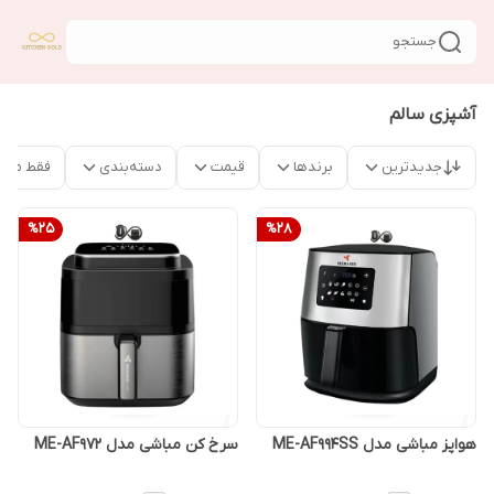
جستجو
آشپزی سالم
جدیدترین
برندها
قیمت
دسته‌بندی
فقط محص
%
25
%
28
هواپز مباشی مدل ME-AF994SS
سرخ کن مباشی مدل ME-AF972