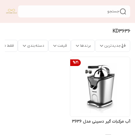
جستجو
KD3636
جدیدترین
برندها
قیمت
دسته‌بندی
فقط محص
%
21
آب مرکبات گیر دسینی مدل 3636