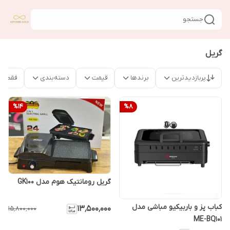
جستجو
گریل
پربازدیدترین
برندها
قیمت
دسته‌بندی
فقط م
%
14
%
8
گریل رومانتیک هوم مدل GK100
کباب پز و باربیکیو مباشی مدل
۱۳٬۵۰۰٬۰۰۰
۱۵٬۸۰۰٬۰۰۰
ME-BQ101