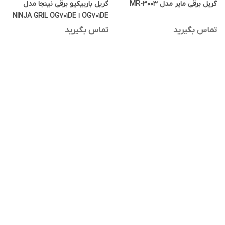
گریل برقی مایر مدل MR-3003
گریل باربیکیو برقی نینجا مدل
OG701DE ا NINJA GRIL OG701DE
تماس بگیرید
تماس بگیرید