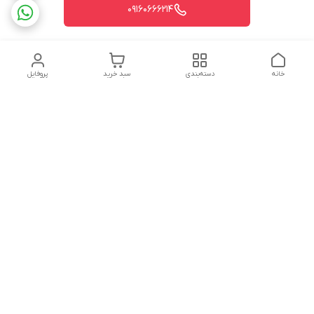
09160666214
خانه
دسته‌بندی
سبد خرید
پروفایل
دسترسی سریع
تماس با ما
شکایات
درباره ما
قوانین و مقررات
سیاست حریم خصوصی
شماره تماس
09160666214
آدرس ایمیل
kitcheen.gold@gmail.com