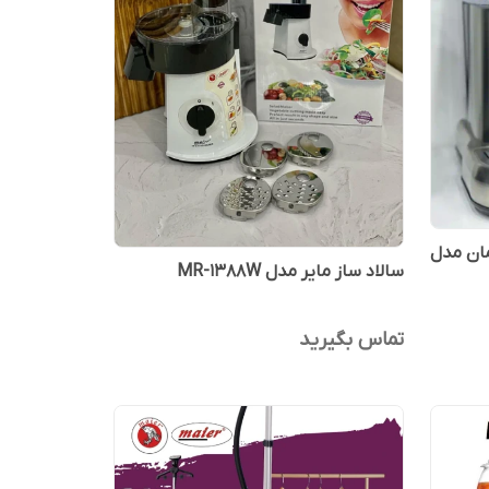
مان مدل
سالاد ساز مایر مدل MR-1388W
تماس بگیرید