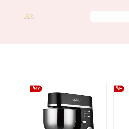
%
27
%
10