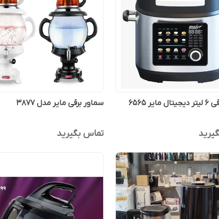
 مایر 6565
سماور برقی مایر مدل 3877
یرید
تماس بگیرید