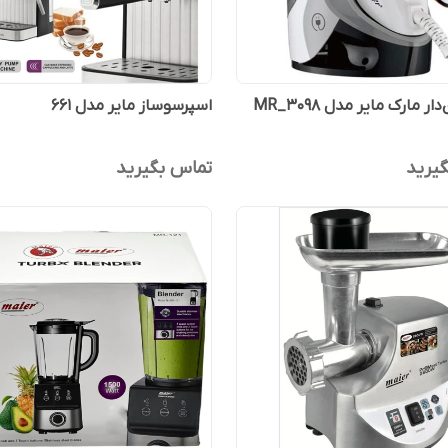
ر مارک مایر مدل MR_3098
اسپرسوساز مایر مدل ۶۶۱
یرید
تماس بگیرید