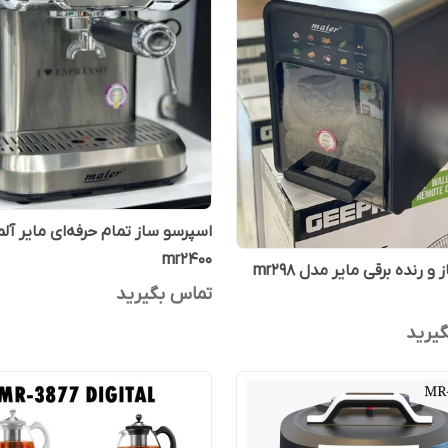
اسپرسو ساز تمام حرفه‌ای مایر آل
mr2400
و رنده برقی مایر مدل mr298
تماس بگیرید
یرید