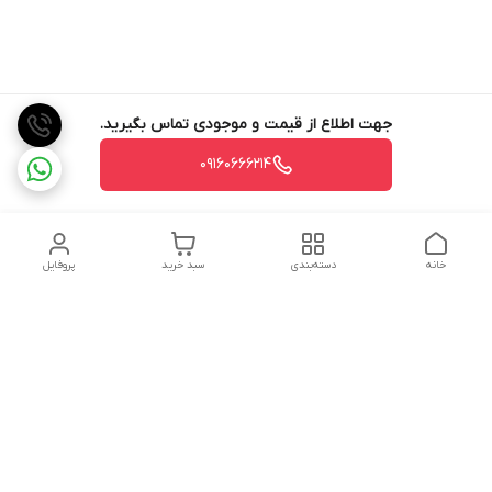
جهت اطلاع از قیمت و موجودی تماس بگیرید.
09160666214
خانه
دسته‌بندی
سبد خرید
پروفایل
دسترسی سریع
تماس با ما
شکایات