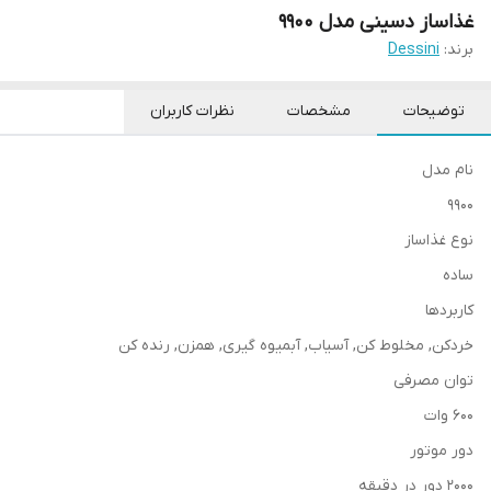
غذاساز دسینی مدل 9900
برند:
Dessini
توضیحات
مشخصات
نظرات کاربران
نام مدل
9900
نوع غذاساز
ساده
کاربردها
خردکن, مخلوط کن, آسیاب, آبمیوه گیری, همزن, رنده کن
توان مصرفی
600 وات
دور موتور
2000 دور در دقیقه