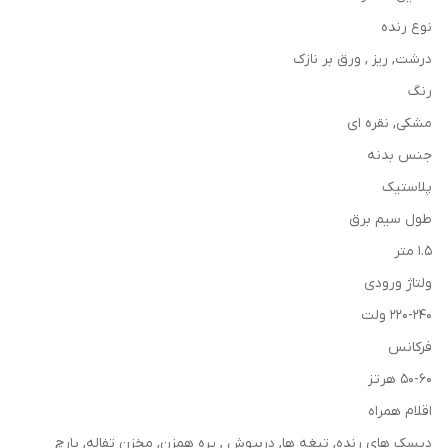
نوع رنده
درشت, ریز , ورق بر نازک
رنگ
مشکی, نقره ای
جنس بدنه
پلاستیک
طول سیم برق
1.5 متر
ولتاژ ورودی
220-240 ولت
فرکانس
50-60 هرتز
اقلام همراه
دیسک های رنده, تیغه ها, دربپوش , پره همزن, مخزن تفاله, پارچ