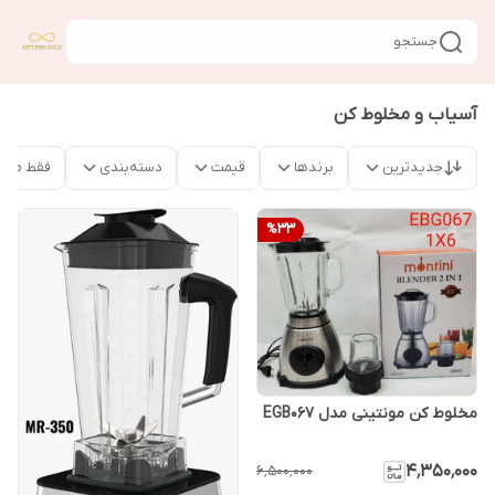
جستجو
آسیاب و مخلوط کن
جدیدترین
برندها
قیمت
دسته‌بندی
فقط محص
%
33
مخلوط کن مونتینی مدل EGB067
۴٬۳۵۰٬۰۰۰
۶٬۵۰۰٬۰۰۰