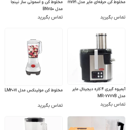
مخلوط کن حرفه‌ای مایر مدل mr121
مخلوط کن و اسموتی ساز نینجا
مدل BN750
تماس بگیرید
تماس بگیرید
آبمیوه گیری 4 کاره دیجیتال مایر
مخلوط کن مولینکس مدل LM2071
مدل MR-7777B
تماس بگیرید
تماس بگیرید