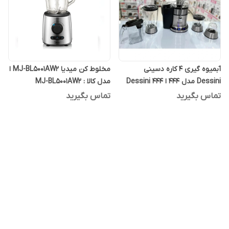
آبمیوه گیری 4 کاره دسینی
مخلوط کن میدیا MJ-BL5001AW2 ا
Dessini مدل 444 ا Dessini 444
مدل کالا : MJ-BL5001AW2
juicer
تماس بگیرید
تماس بگیرید