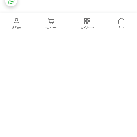
خانه
دسته‌بندی
سبد خرید
پروفایل
دسترسی سریع
تماس با ما
شکایات
درباره ما
قوانین و مقررات
سیاست حریم خصوصی
شماره تماس
09160666214
آدرس ایمیل
kitcheen.gold@gmail.com