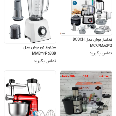
غذاساز بوش مدل BOSCH
MC812M853G
مخلوط کن بوش مدل
تماس بگیرید
MMB33P5BGB
تماس بگیرید