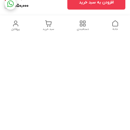
افزودن به سبد خرید
2,550,000
خانه
دسته‌بندی
سبد خرید
پروفایل
دسترسی سریع
تماس با ما
شکایات
درباره ما
قوانین و مقررات
سیاست حریم خصوصی
شماره تماس
09160666214
آدرس ایمیل
kitcheen.gold@gmail.com