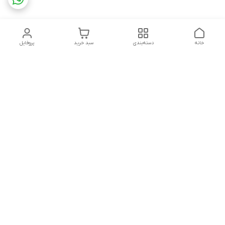
خانه
دسته‌بندی
سبد خرید
پروفایل
دسترسی سریع
تماس با ما
شکایات
درباره ما
قوانین و مقررات
سیاست حریم خصوصی
شماره تماس
09160666214
آدرس ایمیل
kitcheen.gold@gmail.com