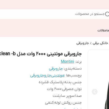
جستجو در محصولات
ا
مقالات
 خانگی برقی
جاروبرقی
جاروبرقی مونتینی 2000 وات مدل clean -b
برند:
Montini
دسته‌بندی
:
جاروبرقی
برچسب‌ها :
مونتینی
جارو
جاروبرقی
جنس بدنه
:
پلاستیک فشرده
توان مصرفی
:
2000 وات
صدا
:
سوپر سایلنت
جنس روکش لوله
:
کنفی