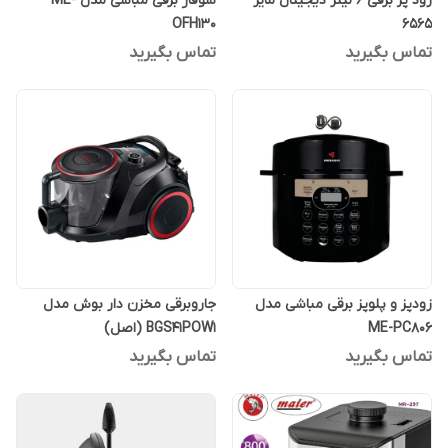
زود پز برقی 6 لیتر دیجیتال مایر
شوفاژ برقی مباشی مدل ME-
OFH130
6565
تماس بگیرید
تماس بگیرید
زودپز و پلوپز برقی مباشی مدل
جاروبرقی مخزن دار بوش مدل
ME-PC806
BGS41POW1 (اصل)
تماس بگیرید
تماس بگیرید