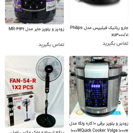
جارو رباتیک فیلیپس مدل Philips
زودپز و پلوپز مایر مدل MR-4949
xu3000/01
تماس بگیرید
تماس بگیرید
زودپز و پلوپز برقی 10 کاره ولگا مدل
1000WQuick Cooker Volga 1000w
پنکه ایستاده مارک مکسی اصل