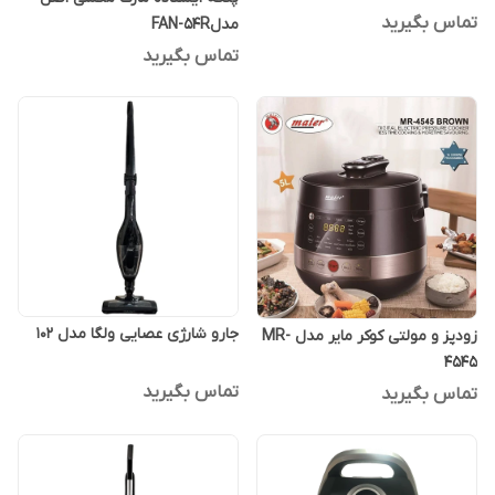
تماس بگیرید
مدلFAN-54R
تماس بگیرید
جارو شارژی عصایی ولگا مدل 102
زودپز و مولتی کوکر مایر مدل MR-
4545
تماس بگیرید
تماس بگیرید