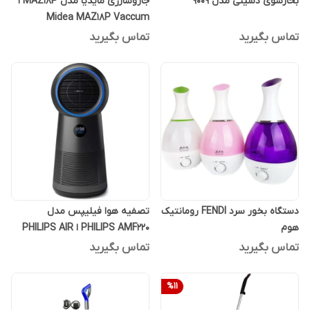
بخارشوی دسینی مدل 9009
جاروشارژی مایدیا مدل MAZ18P ا
Midea MAZ18P Vaccum
Cleaner
تماس بگیرید
تماس بگیرید
دستگاه بخور سرد FENDI رومانتیک
تصفیه هوا فیلیپس مدل
هوم
PHILIPS AMF220 ا PHILIPS AIR
PURIFIER AMF220
تماس بگیرید
تماس بگیرید
%
11