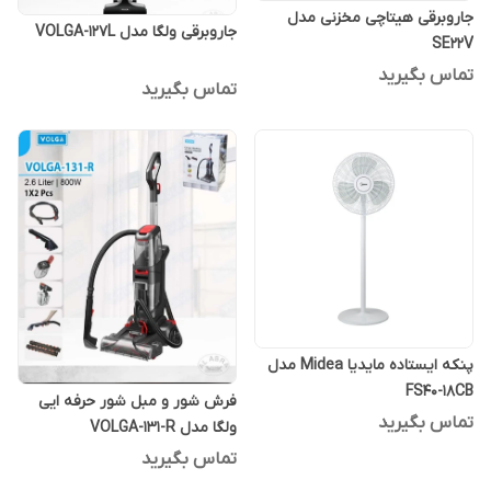
جاروبرقی هیتاچی مخزنی مدل
جاروبرقی ولگا مدل VOLGA-127L
SE22V
تماس بگیرید
تماس بگیرید
پنکه ایستاده مایدیا Midea مدل
FS40-18CB
فرش شور و مبل شور حرفه ایی
تماس بگیرید
ولگا مدل VOLGA-131-R
تماس بگیرید