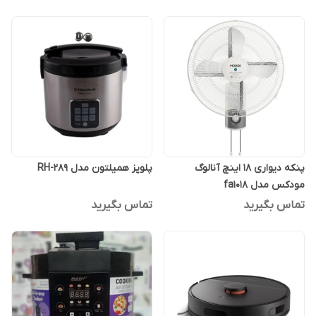
پنکه دیواری 18 اینچ آنالوگ
پلوپز همیلتون مدل RH-289
مودکس مدل fa1018
تماس بگیرید
تماس بگیرید