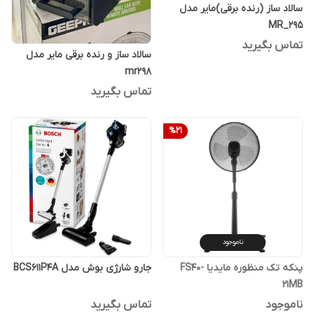
سالاد ساز (رنده برقی)مایر مدل
MR_295
تماس بگیرید
سالاد ساز و رنده برقی مایر مدل
mr298
تماس بگیرید
%
21
ناموجود
پنکه تک منظوره مایدیا FS40-
جارو شارژی بوش مدل BCS611P4A
21MB
ناموجود
تماس بگیرید