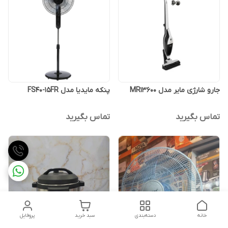
جارو شارژی مایر مدل MR13600
پنکه مایدیا مدل FS40-15FR
تماس بگیرید
تماس بگیرید
خانه
دسته‌بندی
سبد خرید
پروفایل