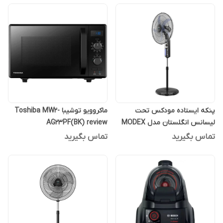
پنکه ایستاده مودکس تحت
ماکروویو توشیبا Toshiba MW2-
لیسانس انگلستان مدل MODEX
AG23PF(BK) review
820
تماس بگیرید
تماس بگیرید