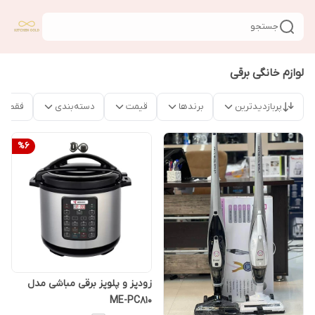
جستجو
لوازم خانگی برقی
پربازدیدترین
برندها
قیمت
دسته‌بندی
فقط م
%
6
زودپز و پلوپز برقی مباشی مدل
ME-PC810