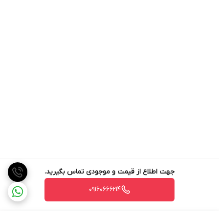
جهت اطلاع از قیمت و موجودی تماس بگیرید.
09160666214