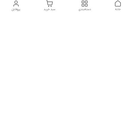
خانه
دسته‌بندی
سبد خرید
پروفایل
دسترسی سریع
تماس با ما
شکایات
درباره ما
قوانین و مقررات
سیاست حریم خصوصی
شماره تماس
09160666214
آدرس ایمیل
kitcheen.gold@gmail.com