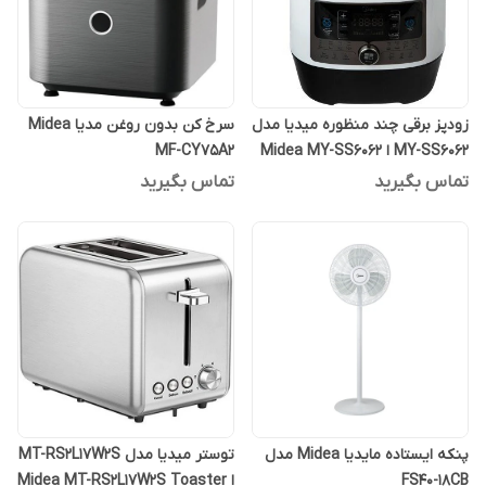
زودپز برقی چند منظوره میدیا مدل
سرخ کن بدون روغن مدیا Midea
MY-SS6062 ا Midea MY-SS6062
MF-CY75A2
Quick cooker
تماس بگیرید
تماس بگیرید
پنکه ایستاده مایدیا Midea مدل
توستر میدیا مدل MT-RS2L17W2S
FS40-18CB
ا Midea MT-RS2L17W2S Toaster