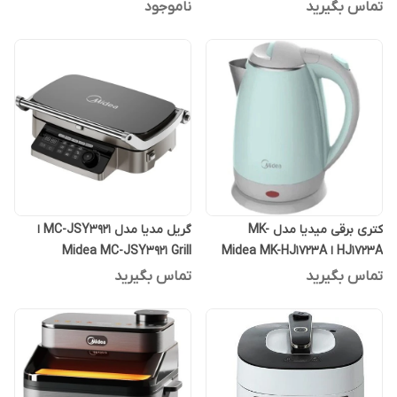
CS6037WPB
تماس بگیرید
ناموجود
کتری برقی میدیا مدل MK-
گریل مدیا مدل MC-JSY3921 ا
HJ1723A ا Midea MK-HJ1723A
Midea MC-JSY3921 Grill
Electric
تماس بگیرید
تماس بگیرید