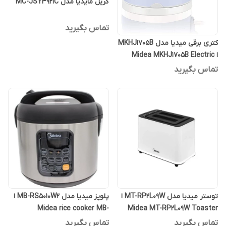
گریل مایدیا مدل MC-JSY3921C
تماس بگیرید
کتری برقی میدیا مدل MKHJ1705B
ا Midea MKHJ1705B Electric
Kettle
تماس بگیرید
توستر میدیا مدل MT-RP2L09W ا
پلوپز میدیا مدل MB-RS5010W2 ا
Midea rice cooker MB-
Midea MT-RP2L09W Toaster
RS5010W2
تماس بگیرید
تماس بگیرید