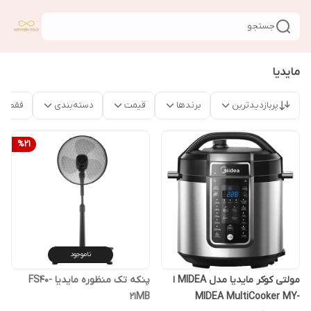
جستجو
مایدیا
پربازدیدترین
برندها
قیمت
دسته‌بندی
فقط م
%
21
ناموجود
مولتی کوکر مایدیا مدل MIDEA ا
پنکه تک منظوره مایدیا FS40-
21MB
MIDEA MultiCooker MY-