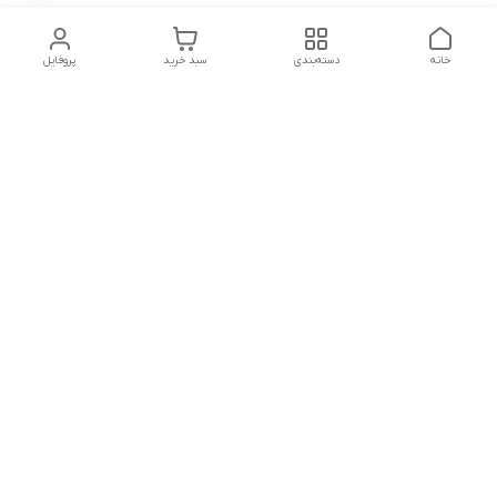
خانه
دسته‌بندی
سبد خرید
پروفایل
دسترسی سریع
تماس با ما
شکایات
درباره ما
قوانین و مقررات
سیاست حریم خصوصی
شماره تماس
09160666214
آدرس ایمیل
kitcheen.gold@gmail.com