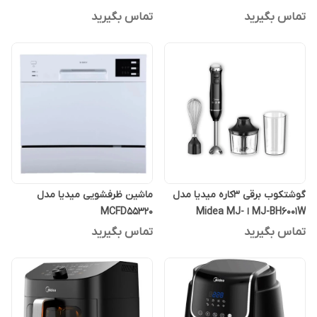
تماس بگیرید
تماس بگیرید
گوشتکوب برقی 3کاره میدیا مدل
ماشین ظرفشویی میدیا مدل
MJ-BH6001W ا Midea MJ-
MCFD55320
BH6001W Hand Blender
تماس بگیرید
تماس بگیرید