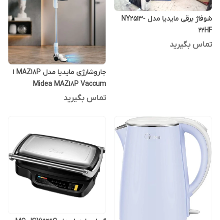
شوفاژ برقی مایدیا مدل NY2513-
22HF
تماس بگیرید
جاروشارژی مایدیا مدل MAZ18P ا
Midea MAZ18P Vaccum
Cleaner
تماس بگیرید