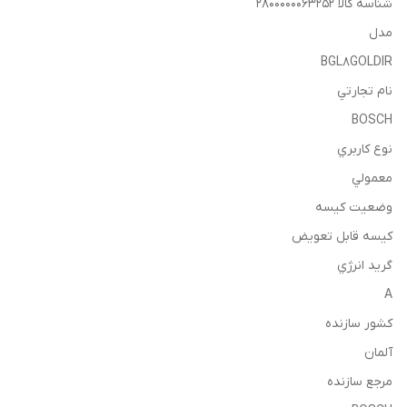
شناسه کالا 2800000063252
مدل
BGL8GOLDIR
نام تجارتي
BOSCH
نوع كاربري
معمولي
وضعيت كيسه
كيسه قابل تعويض
گريد انرژي
A
كشور سازنده
آلمان
مرجع سازنده