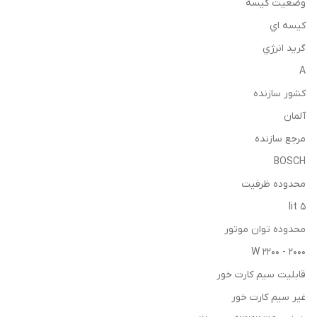
وضعيت كيسه
كيسه اي
گريد انرژي
A
كشور سازنده
آلمان
مرجع سازنده
BOSCH
محدوده ظرفيت
5 lit
محدوده توان موتور
2000 - 2200 W
قابليت سيم كارت خور
غير سيم كارت خور