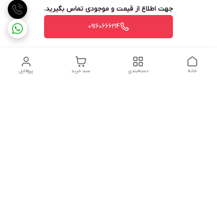
جهت اطلاع از قیمت و موجودی تماس بگیرید.
09160666214
خانه
دسته‌بندی
سبد خرید
پروفایل
دسترسی سریع
تماس با ما
شکایات
درباره ما
قوانین و مقررات
سیاست حریم خصوصی