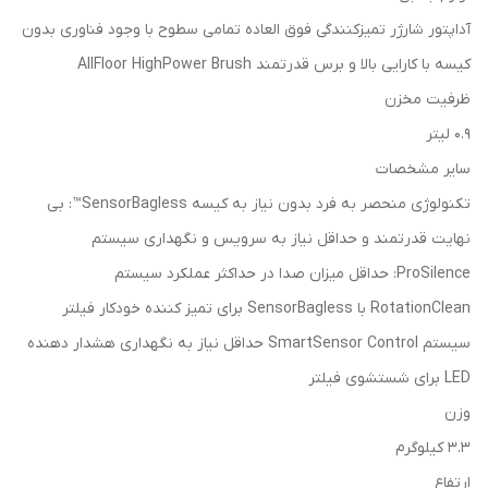
آداپتور شارژر تمیزکنندگی فوق العاده تمامی سطوح با وجود فناوری بدون
کیسه با کارایی بالا و برس قدرتمند AllFloor HighPower Brush
ظرفیت مخزن
0.9 لیتر
سایر مشخصات
تکنولوژی منحصر به فرد بدون نیاز به کیسه SensorBagless™: بی
نهایت قدرتمند و حداقل نیاز به سرویس و نگهداری سیستم
ProSilence: حداقل میزان صدا در حداکثر عملکرد سیستم
RotationClean با SensorBagless برای تمیز کننده خودکار فیلتر
سیستم SmartSensor Control حداقل نیاز به نگهداری هشدار دهنده
LED برای شستشوی فیلتر
وزن
3.3 کیلوگرم
ارتفاع