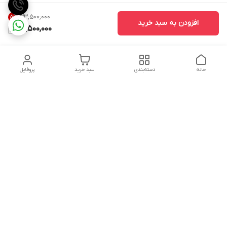
۳۳٬۵۰۰٬۰۰۰
5
%
افزودن به سبد خرید
31,500,000
خانه
دسته‌بندی
سبد خرید
پروفایل
دسترسی سریع
تماس با ما
شکایات
درباره ما
قوانین و مقررات
سیاست حریم خصوصی
شماره تماس
09160666214