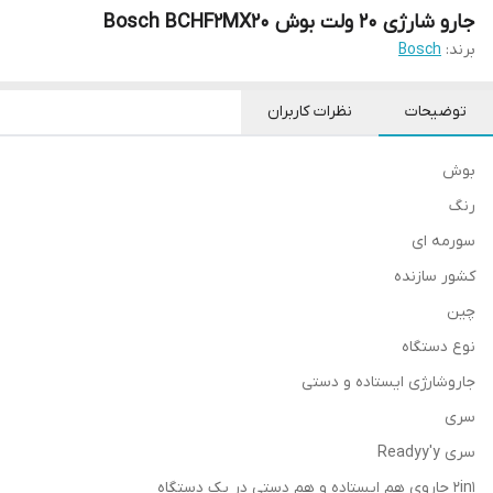
جارو شارژی 20 ولت بوش Bosch BCHF2MX20
برند:
Bosch
توضیحات
نظرات کاربران
بوش
رنگ
سورمه ای
کشور سازنده
چین
نوع دستگاه
جاروشارژی ایستاده و دستی
سری
سری Readyy'y
2in1 جاروی هم ایستاده و هم دستی در یک دستگاه