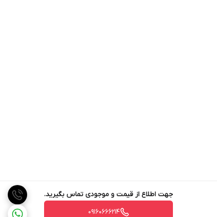
جهت اطلاع از قیمت و موجودی تماس بگیرید.
09160666214