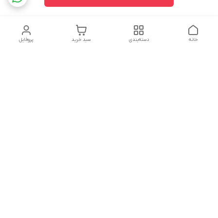
خانه
دسته‌بندی
سبد خرید
پروفایل
دسترسی سریع
تماس با ما
شکایات
درباره ما
قوانین و مقررات
سیاست حریم خصوصی
شماره تماس
09160666214
آدرس ایمیل
kitcheen.gold@gmail.com