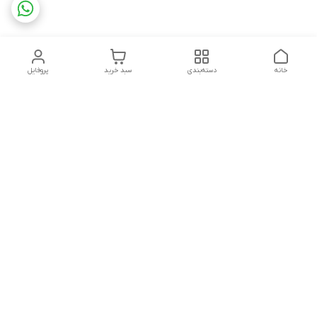
خانه
دسته‌بندی
سبد خرید
پروفایل
دسترسی سریع
تماس با ما
شکایات
درباره ما
قوانین و مقررات
سیاست حریم خصوصی
شماره تماس
09160666214
آدرس ایمیل
kitcheen.gold@gmail.com