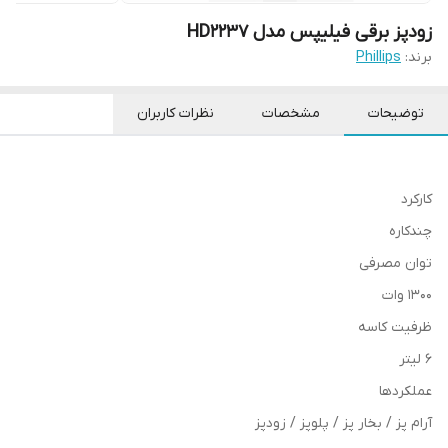
زودپز برقی فیلیپس مدل HD2237
برند:
Phillips
توضیحات
مشخصات
نظرات کاربران
کارکرد
چندکاره
توان مصرفی
۱۳۰۰ وات
ظرفیت کاسه
۶ لیتر
عملکردها
آرام پز / بخار پز / پلوپز / زودپز