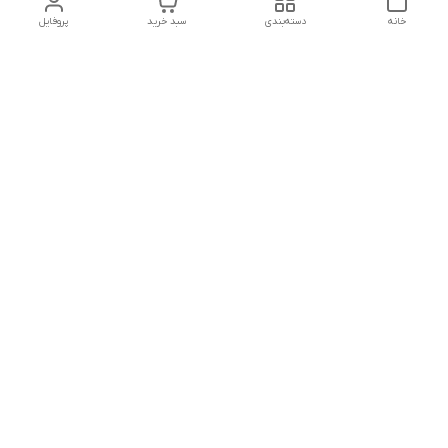
خانه
دسته‌بندی
سبد خرید
پروفایل
دسترسی سریع
تماس با ما
شکایات
درباره ما
قوانین و مقررات
سیاست حریم خصوصی
شماره تماس
09160666214
آدرس ایمیل
kitcheen.gold@gmail.com