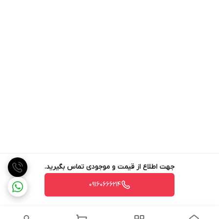
جهت اطلاع از قیمت و موجودی تماس بگیرید.
09160666214