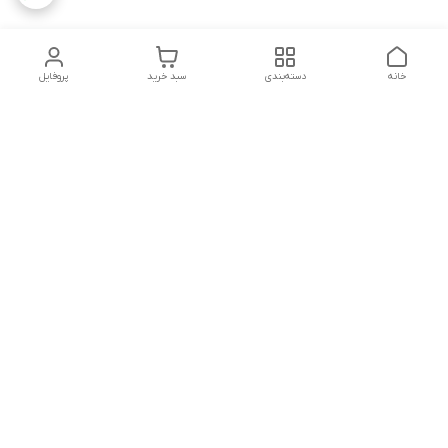
خانه
دسته‌بندی
سبد خرید
پروفایل
دسترسی سریع
تماس با ما
شکایات
درباره ما
قوانین و مقررات
سیاست حریم خصوصی
شماره تماس
09160666214
آدرس ایمیل
kitcheen.gold@gmail.com