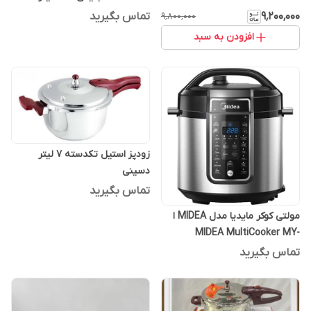
۹٬۲۰۰٬۰۰۰
تماس بگیرید
۹٬۸۰۰٬۰۰۰
افزودن به سبد
زودپز استیل تکدسته 7 لیتر
دسینی
تماس بگیرید
مولتی کوکر مایدیا مدل MIDEA ا
MIDEA MultiCooker MY-
CS6037WPB
تماس بگیرید