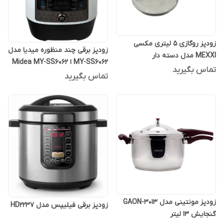
زودپز روگازی 5 لیتری مکسی
زودپز برقی چند منظوره میدیا مدل
MEXXI مدل دسته دار
MY-SS6062 ا Midea MY-SS6062
تماس بگیرید
Quick cooker
تماس بگیرید
زودپز مونتینی مدل GAON-3013
زودپز برقی فیلیپس مدل HD2237
گنجایش 13 لیتر