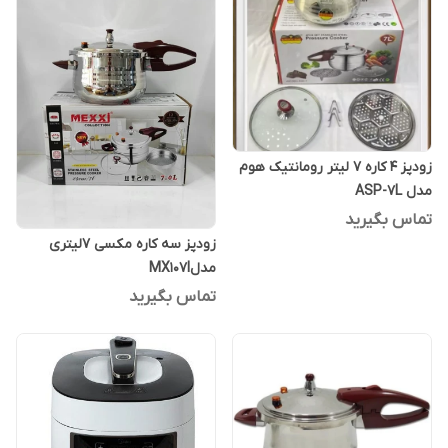
زودپز 4 کاره 7 لیتر رومانتیک هوم
مدل ASP-7L
تماس بگیرید
زودپز سه کاره مکسی 7لیتری
مدلMX107l
تماس بگیرید