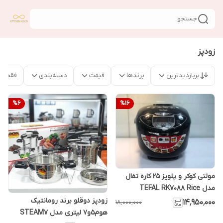
جستجو
زودپز
پربازدیدترین
برندها
قیمت
دسته‌بندی
فقط م
%
6
%
16
مولتی کوکر و پلوپز 25 کاره تفال
مدل TEFAL RK7088 Rice
Cooker
زودپز دوقلو برند رومانتیک
۱۴٬۹۵۰٬۰۰۰
۱۸٬۰۰۰٬۰۰۰
هوم5و7 لیتری مدل STEAM7