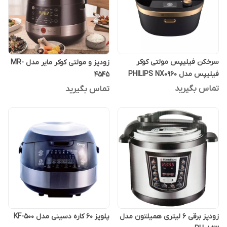
سرخکن فیلیپس مولتی کوکر
زودپز و مولتی کوکر مایر مدل MR-
فیلیپس مدل PHILIPS NX0960
4545
تماس بگیرید
تماس بگیرید
زودپز برقی 6 لیتری همیلتون مدل
پلوپز 60 کاره دسینی مدل KF-500