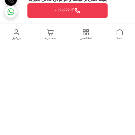
09160666214
خانه
دسته‌بندی
سبد خرید
پروفایل
دسترسی سریع
تماس با ما
شکایات
درباره ما
قوانین و مقررات
سیاست حریم خصوصی
شماره تماس
09160666214