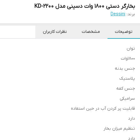
بخارگر دستی 1800 وات دسینی مدل KD-2200
برند:
Dessini
توضیحات
مشخصات
نظرات کاربران
توان
1800وات
جنس بدنه
پلاستیک
جنس کفه
سرامیکی
قابلیت پر کردن آب در حین استفاده
دارد
تنظیم میزان بخار
دارد