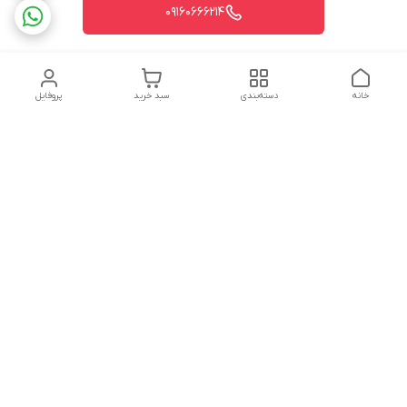
09160666214
خانه
دسته‌بندی
سبد خرید
پروفایل
دسترسی سریع
تماس با ما
شکایات
درباره ما
قوانین و مقررات
سیاست حریم خصوصی
شماره تماس
09160666214
آدرس ایمیل
kitcheen.gold@gmail.com