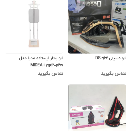
اتو دسینی DS-962
اتو بخار ایستاده مدیا مدل
ygd20p2w ا MIDEA
تماس بگیرید
تماس بگیرید