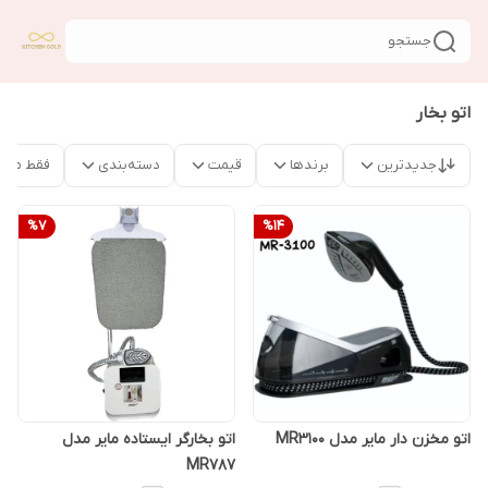
جستجو
اتو بخار
جدیدترین
برندها
قیمت
دسته‌بندی
فقط محص
%
7
%
14
اتو مخزن دار مایر مدل MR3100
اتو بخارگر ایستاده مایر مدل
MR787