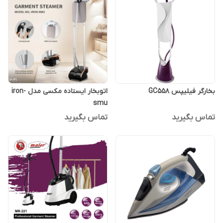
بخارگر فیلیپس GC558
اتوبخار ایستاده مکسی مدل iron-
smu
تماس بگیرید
تماس بگیرید