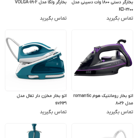
بخارگر دستی 1800 وات دسینی مدل
بخارگر ولگا مدل VOLGA-119-F
KD-2200
تماس بگیرید
تماس بگیرید
اتو بخار رومانتیک هوم romantic
اتو بخار مخزن دار تفال مدل
مدل 8026
sv6131
تماس بگیرید
تماس بگیرید