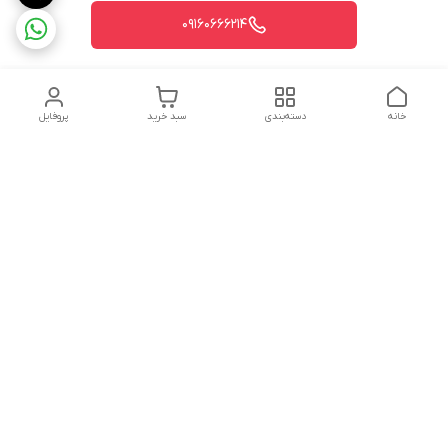
09160666214
خانه
دسته‌بندی
سبد خرید
پروفایل
دسترسی سریع
تماس با ما
شکایات
درباره ما
قوانین و مقررات
سیاست حریم خصوصی
شماره تماس
09160666214