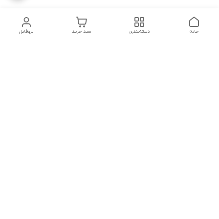
خانه
دسته‌بندی
سبد خرید
پروفایل
دسترسی سریع
تماس با ما
شکایات
درباره ما
قوانین و مقررات
سیاست حریم خصوصی
شماره تماس
09160666214
آدرس ایمیل
kitcheen.gold@gmail.com