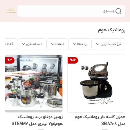
جستجو
رومانتیک هوم
جدیدترین
برندها
قیمت
دسته‌بندی
فقط محص
%
6
%
16
همزن کاسه دار رومانتیک هوم
زودپز دوقلو برند رومانتیک
مدل SELVA-8
هوم5و7 لیتری مدل STEAM7