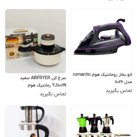
اتو بخار رومانتیک هوم romantic
سرخ کن AIRFRYER سفید
مدل 8026
YJ806N رمانتیک هوم
تماس بگیرید
تماس بگیرید