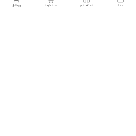
خانه
دسته‌بندی
سبد خرید
پروفایل
دسترسی سریع
تماس با ما
شکایات
درباره ما
قوانین و مقررات
سیاست حریم خصوصی
شماره تماس
09160666214
آدرس ایمیل
kitcheen.gold@gmail.com