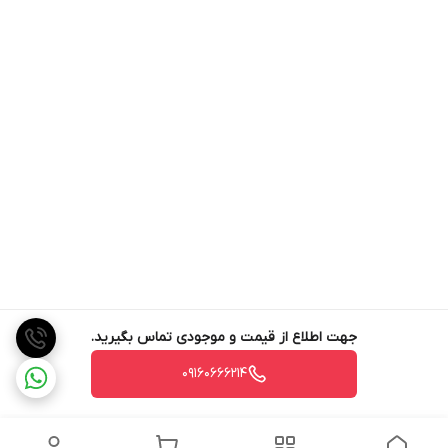
جهت اطلاع از قیمت و موجودی تماس بگیرید.
09160666214