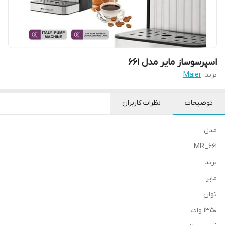
اسپرسوساز مایر مدل ۶۶۱
برند:
Maier
توضیحات
نظرات کاربران
مدل
MR_661
برند
مایر
توان
1350 وات