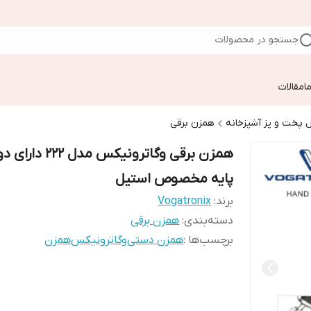
جستجو در محصولات
ا
مقالات
 پخت و پز آشپزخانه
همزن برقی
همزن برقی وگاترونیکس مدل 222 دارای 
پایه مخصوص استیل
برند:
Vogatronix
دسته‌بندی
:
همزن برقی
برچسب‌ها :
همزن دستی
وگاترونیکس
همزن