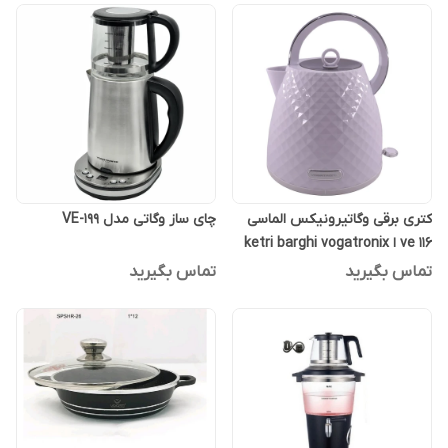
کتری برقی وگاتیرونیکس الماسی
چای ساز وگاتی مدل VE-199
ve 116 ا ketri barghi vogatronix
almasive 116
تماس بگیرید
تماس بگیرید