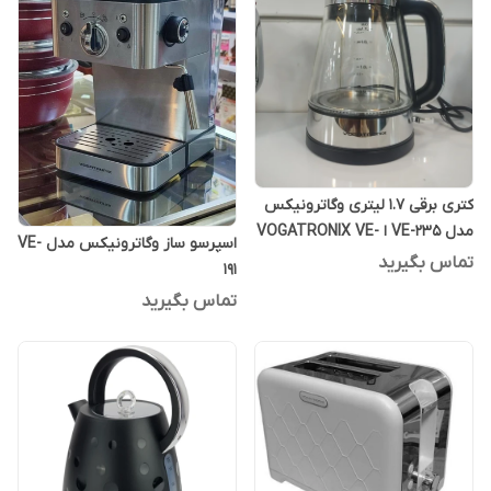
کتری برقی 1.7 لیتری وگاترونیکس
مدل VE-235 ا VOGATRONIX VE-
اسپرسو ساز وگاترونیکس مدل VE-
235
تماس بگیرید
191
تماس بگیرید