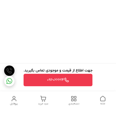
جهت اطلاع از قیمت و موجودی تماس بگیرید.
09160666214
خانه
دسته‌بندی
سبد خرید
پروفایل