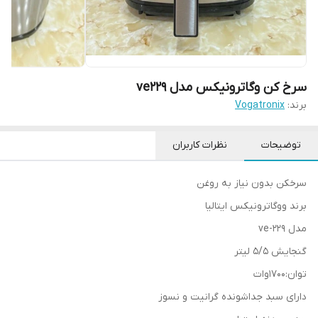
سرخ کن وگاترونیکس مدل ve229
برند:
Vogatronix
توضیحات
نظرات کاربران
سرخکن بدون نیاز به روغن
برند ووگاترونیکس ایتالیا
مدل ve-229
گنجایش 5/5 لیتر
توان:1700وات
دارای سبد جداشونده گرانیت و نسوز