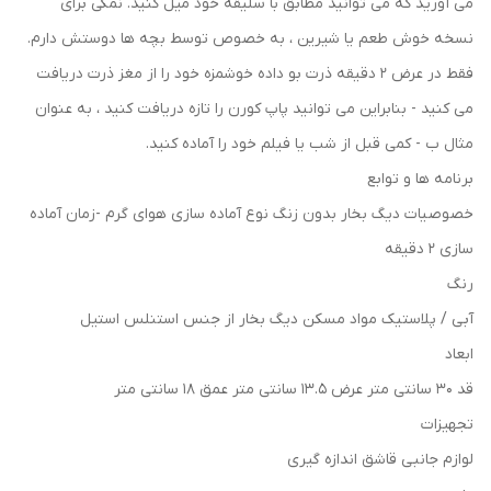
می آورید که می توانید مطابق با سلیقه خود میل کنید. نمکی برای
نسخه خوش طعم یا شیرین ، به خصوص توسط بچه ها دوستش دارم.
فقط در عرض 2 دقیقه ذرت بو داده خوشمزه خود را از مغز ذرت دریافت
می کنید - بنابراین می توانید پاپ کورن را تازه دریافت کنید ، به عنوان
مثال ب - کمی قبل از شب یا فیلم خود را آماده کنید.
برنامه ها و توابع
خصوصیات دیگ بخار بدون زنگ نوع آماده سازی هوای گرم -زمان آماده
سازی 2 دقیقه
رنگ
آبی / پلاستیک مواد مسکن دیگ بخار از جنس استنلس استیل
ابعاد
قد 30 سانتی متر عرض 13.5 سانتی متر عمق 18 سانتی متر
تجهیزات
لوازم جانبی قاشق اندازه گیری