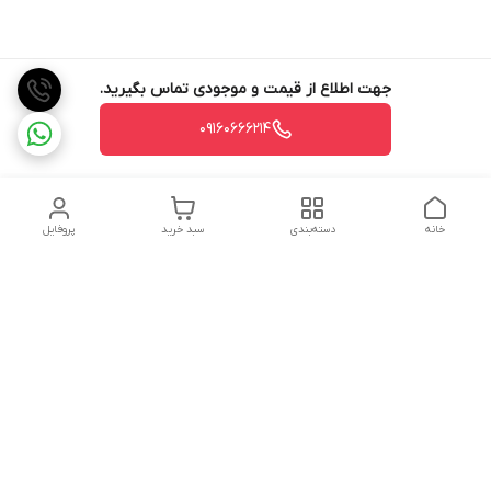
جهت اطلاع از قیمت و موجودی تماس بگیرید.
09160666214
خانه
دسته‌بندی
سبد خرید
پروفایل
دسترسی سریع
تماس با ما
شکایات
درباره ما
قوانین و مقررات