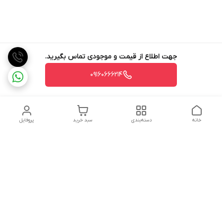
جهت اطلاع از قیمت و موجودی تماس بگیرید.
09160666214
خانه
دسته‌بندی
سبد خرید
پروفایل
دسترسی سریع
تماس با ما
شکایات