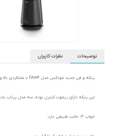
توضیحات
نظرات کاربران
پنکه و فن جدید مودکس مدل FA924 با عملکردی بالا و طراحی زیبا و فناوری فن بدون تیغه می باشد. با توان ۳۵ وات است.
این پنکه دارای ریموت کنترل بوده. سه مدل پرتاب باد:۱-حالت باد شدید ۲-حالت
خواب ۳- حالت طبیعی دارد.