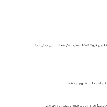
۱۲۰۰ وات؛ همچنین جنس دیگ (گرانیت/آلومینیوم) بین فروشگاه‌ها متفاوت ذکر شده — این یعنی باید
کن است گزینهٔ بهتری باشند.