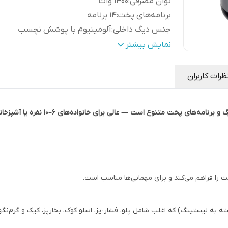
توان مصرفی
:
1400 وات
برنامه‌های پخت
:
۱۴ برنامه
جنس دیگ داخلی
:
آلومینیوم با پوشش نچسب
قابلیت‌ها
:
گرم‌نگهدار خودکار، تأخیر در شروع
نمایش بیشتر
(Timer/Delay)، برنامه پخت سریع/پوش
دهنده حالت‌های مختلف پخت.
ظرات کاربران
ایمنی
:
فل درپوش، حسگر فشار، محافظت در برابر جو
خشک (Dry-Boil Protection).
پنل کنترل
:
دیجیتال با نمایشگر و کلیدهای برنامه‌ای.
جنس بدنه
:
استیل ضد زنگ