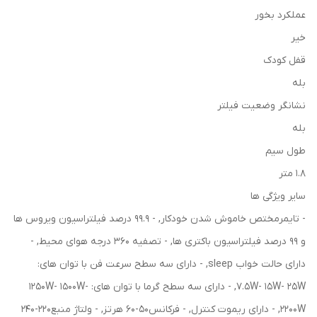
عملکرد بخور
خیر
قفل کودک
بله
نشانگر وضعیت فیلتر
بله
طول سیم
1.8 متر
سایر ویژگی ها
- تایمرمختص خاموش شدن خودکار, - ۹۹.۹ درصد فیلتراسیون ویروس ها
و ۹۹ درصد فیلتراسیون باکتری ها, - تصفیه ۳۶۰ درجه هوای محیط, -
دارای حالت خواب sleep, - دارای سه سطح سرعت فن با توان های:
7.5W- 15W- 25W, - دارای سه سطح گرما با توان های: 1250W- 1500W-
2200W, - دارای ریموت کنترل, - فرکانس50-60 هرتز, - ولتاژ منبع220-240