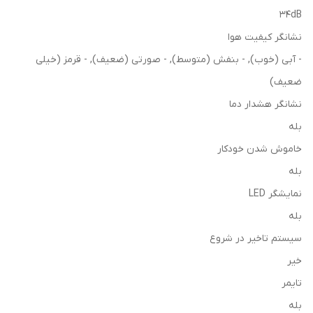
34dB
نشانگر کیفیت هوا
- آبی (خوب), - بنفش (متوسط), - صورتی (ضعیف), - قرمز (خیلی
ضعیف)
نشانگر هشدار دما
بله
خاموش شدن خودکار
بله
نمایشگر LED
بله
سيستم تاخیر در شروع
خیر
تایمر
بله