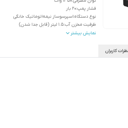
توان مصرفی
:
۱۳۵۰ وات
فشار پمپ
:
20 بار
نوع دستگاه
:
اسپرسوساز نیمه‌اتوماتیک خانگی
ظرفیت مخزن آب
:
۱.۵ لیتر (قابل جدا شدن)
سیستم ایمنی حرارتی
:
فعال در برابر گرمای بیش از حد
نمایش بیشتر
جنس بدنه
:
ترکیب استیل ضدزنگ و پلاستیک فشرده
نوشیدنی های
آب جوش, اسپرسو, شیر گرم, کاپوچ
ظرات کاربران
قابل تهیه
:
کافه لاته, موکا
نازل بخار
:
چرخشی ۳۶۰ درجه برای تهیه کف شیر
قابل استفاده از
:
پد قهوه, پودر قهوه
سیستم دم
بویلر قوی و ریخته گری شده از جنس
آوری
:
آلومینیوم
لوازم
پیچر, تامپر فلزی, یک عدد پرتافیلتر, یک عدد س
جانبی
:
پرتافیلتر تک شات, یک عدد سبد پرتافیلتر دو 