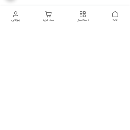
خانه
دسته‌بندی
سبد خرید
پروفایل
دسترسی سریع
تماس با ما
شکایات
درباره ما
قوانین و مقررات
سیاست حریم خصوصی
شماره تماس
09160666214
آدرس ایمیل
kitcheen.gold@gmail.com