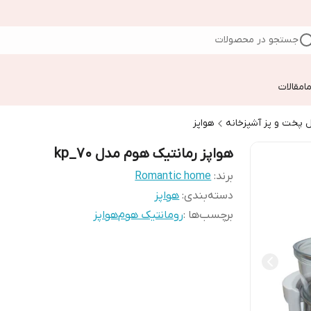
جستجو در محصولات
ا
مقالات
 پخت و پز آشپزخانه
هواپز
هواپز رمانتیک هوم مدل kp_70
برند:
Romantic home
دسته‌بندی
:
هواپز
برچسب‌ها :
رومانتیک هوم
هواپز