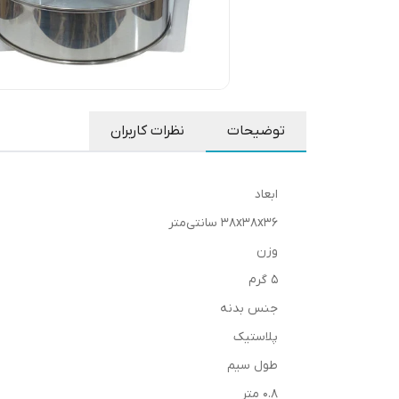
توضیحات
نظرات کاربران
ابعاد
۳۸x۳۸x۳۶ سانتی‌متر
وزن
۵ گرم
جنس بدنه
پلاستیک
طول سیم
۰.۸ متر