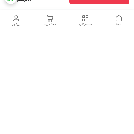
52,000,000
خانه
دسته‌بندی
سبد خرید
پروفایل
دسترسی سریع
تماس با ما
شکایات
درباره ما
قوانین و مقررات
سیاست حریم خصوصی
شماره تماس
09160666214
آدرس ایمیل
kitcheen.gold@gmail.com