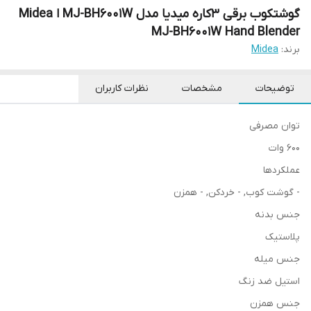
گوشتکوب برقی 3کاره میدیا مدل MJ-BH6001W ا Midea
MJ-BH6001W Hand Blender
برند:
Midea
توضیحات
مشخصات
نظرات کاربران
توان مصرفی
600 وات
عملکردها
- گوشت کوب, - خردکن, - همزن
جنس بدنه
پلاستیک
جنس میله
استيل ضد زنگ
جنس همزن