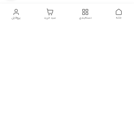
خانه
دسته‌بندی
سبد خرید
پروفایل
دسترسی سریع
تماس با ما
شکایات
درباره ما
قوانین و مقررات
سیاست حریم خصوصی
شماره تماس
09160666214
آدرس ایمیل
kitcheen.gold@gmail.com