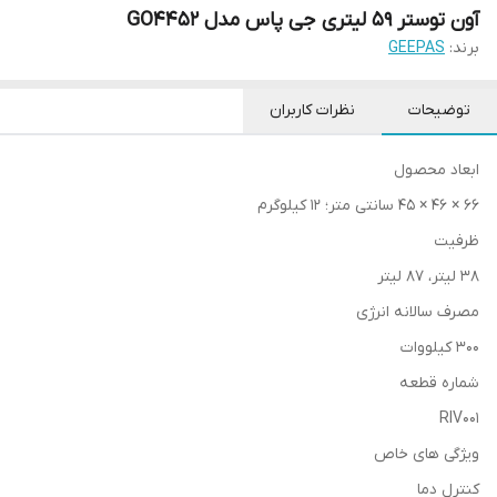
آون توستر ۵۹ لیتری جی پاس مدل GO4452
برند:
GEEPAS
توضیحات
نظرات کاربران
ابعاد محصول
66 × 46 × 45 سانتی متر؛ 12 کیلوگرم
ظرفیت
38 لیتر، 87 لیتر
مصرف سالانه انرژی
300 کیلووات
شماره قطعه
RIV001
ویژگی های خاص
کنترل دما