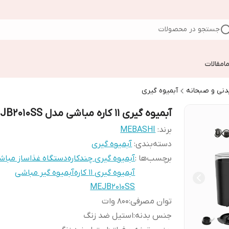
جستجو در محصولات
ا
مقالات
دنی و صبحانه
آبمیوه گیری
آبمیوه گیری 11 کاره مباشی مدل ME-JB2010SS
برند:
MEBASHI
دسته‌بندی
:
آبمیوه گیری
برچسب‌ها :
آبمیوه گیری چندکاره
دستگاه غذاساز مباش
آبمیوه گیری ۱۱ کاره
آبمیوه گیر مباشی
MEJB2010SS
توان مصرفی
:
800 وات
جنس بدنه
:
استیل ضد زنگ