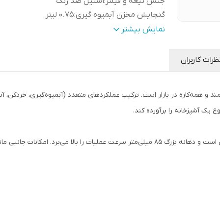
جنس تیغه و فیلتر
:
استیل ضد زنگ
گنجایش مخزن آبمیوه گیری
:
0.75 لیتر
حجم مخزن تفاله
:
1.6 لیتر
نمایش بیشتر
تعداد تنظیمات سرعت
:
5 سرعته
سایز دهانه ورودی
:
85 میلیمتر
ظرات کاربران
نوع
مخلوط کن، 
کارکرد
:
رنده، خمیر زن، هم زن، سبزی خرد کن
ME- یکی از گزینه‌های قدرتمند و همه‌کاره در بازار است. ترکیب عملکردهای متعدد (آبمیوه‌گیری،
قابلیت
امکان جدا سازی اتوماتیک پالپ میوه ، قف
ها
:
 یک آشپزخانه را برآورده کند.
ایمنی
توان ۸۰۰ وات برای انجام وظایف معمولی آشپزخانه کافی است و دهانه بزرگ ۸۵ میلی‌متر سرعت عملی