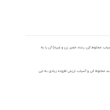
خردکن، آسیاب، آب مرکبات گیر، 5 نوع
 خردکن، آسیاب، مخلوط‌ کن، رنده، خمیر زن و غیره) آن را به
ل
ات را بالا می‌برد. امکانات جانبی مانند مخلوط کن و آسیاب، ارزش افزوده زیادی به این