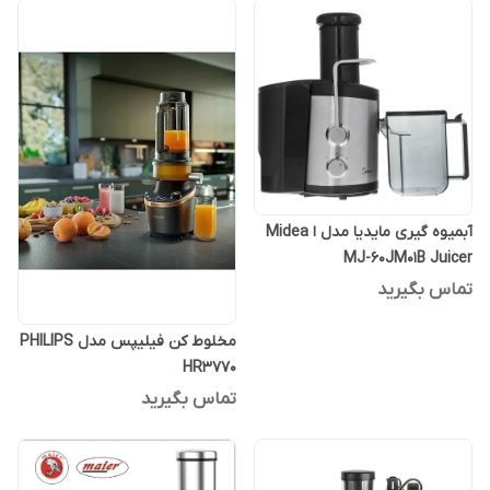
آبمیوه گیری مایدیا مدل ا Midea
MJ-60JM01B Juicer
تماس بگیرید
مخلوط کن فیلیپس مدل PHILIPS
HR3770
تماس بگیرید