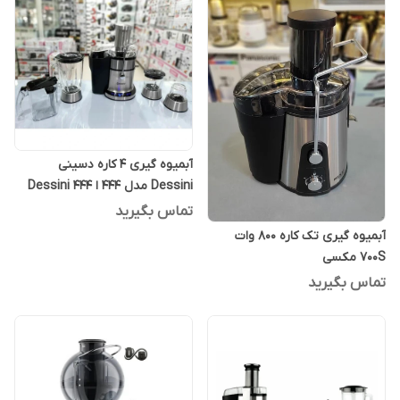
آبمیوه گیری 4 کاره دسینی
Dessini مدل 444 ا Dessini 444
juicer
تماس بگیرید
آبمیوه گیری تک کاره 800 وات
700S مکسی
تماس بگیرید