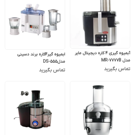
آبمیوه گیری 4 کاره دیجیتال مایر
ابمیوه گیر4کاره برند دسینی
مدل MR-7777B
مدلDS-555
تماس بگیرید
تماس بگیرید