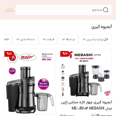
جستجو
آبمیوه گیری
پربازدیدترین
برندها
قیمت
دسته‌بندی
فقط م
%
18
%
17
آبمیوه گیری چهار کاره مباشی ژاپن
مدل ME-JB2014 MEBASHI
۱۹٬۵۰۰٬۰۰۰