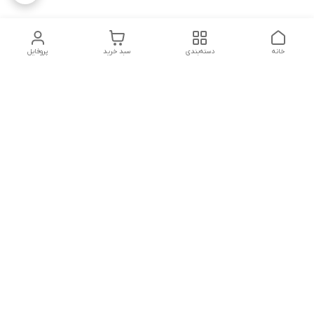
خانه
دسته‌بندی
سبد خرید
پروفایل
دسترسی سریع
تماس با ما
شکایات
درباره ما
قوانین و مقررات
سیاست حریم خصوصی
شماره تماس
09160666214
آدرس ایمیل
kitcheen.gold@gmail.com