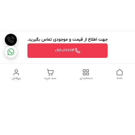
جهت اطلاع از قیمت و موجودی تماس بگیرید.
09160666214
خانه
دسته‌بندی
سبد خرید
پروفایل
دسترسی سریع
تماس با ما
شکایات