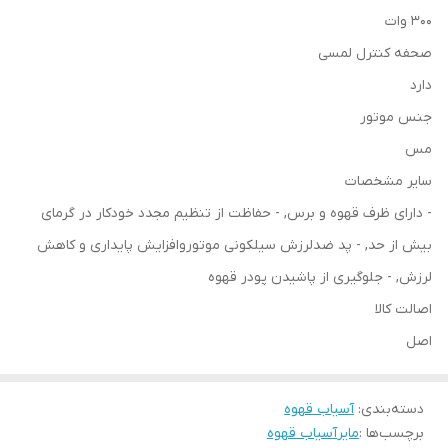
300 وات
صحفه کنترل لمسی
دارد
جنس موتور
مس
سایر مشخصات
- دارای ظرف قهوه و برس, - حفاظت از تنظیم مجدد خودکار در گرمای
بیش از حد, - پد ضدلرزش سیلکونی موتوروافزایش پایداری و کاهش
لرزش, - جلوگیری از پاشیدن پودر قهوه
اصالت کالا
اصل
دسته‌بندی
:
آسیاب قهوه
برچسب‌ها :
مایر
آسیاب قهوه